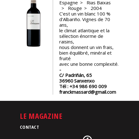
Espagne
Rias Baixas
Rouge
2004
Nos
C'est un vin blanc 100 %
événements
d'Albariño. Vignes de 70
ans,
le climat atlantique et la
Spiritueux
sélection énorme de
raisins,
nous donnent un vin frais,
Notes
bien équilibré, minéral et
de
fruité
dégustation
avec une bonne complexité.
C/ Padriñán, 65
36960
Sanxenxo
Sommelleries
Tél :
+34 986 690 009
franckmassard@gmail.com
Le
magazine
LE MAGAZINE
Télécharger
CONTACT
la
Revue