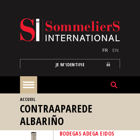
Aller au contenu principal
FR
EN
JE M'IDENTIFIE
VOUS ÊTES ICI
ACCUEIL
À
CONTRAAPAREDE
la
une
ALBARIÑO
Reportages
BODEGAS ADEGA EIDOS