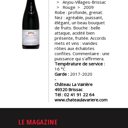
Anjou-Villages-Brissac
Rouge
2009
Nos
Robe : profonde, grenat.
événements
Nez : agréable, puissant,
élégant, un beau bouquet
de fruits. Bouche : belle
Spiritueux
attaque, acidité bien
présente, fruitée. Accords
mets et vins : viandes
rôties aux échalotes
Notes
confites. Commentaire : une
de
puissance qui s'affirmera.
dégustation
Température de service :
16
Garde :
2017-2020
Sommelleries
Château La Vairière
49320
Brissac
Le
Tél :
02 41 91 22 64
magazine
www.chateaulavariere.com
Télécharger
la
LE MAGAZINE
Revue