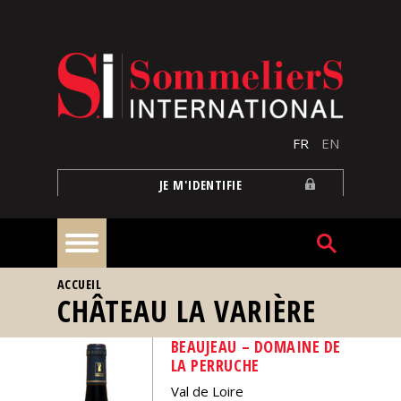
Aller au contenu principal
FR
EN
JE M'IDENTIFIE
VOUS ÊTES ICI
ACCUEIL
À
CHÂTEAU LA VARIÈRE
la
une
BEAUJEAU – DOMAINE DE
LA PERRUCHE
Reportages
Val de Loire