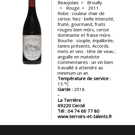
Beaujolais
Brouilly
Rouge
2011
Nos
Robe : couleur chair de
événements
cerise. Nez : belle intensité,
fruité, gourmand, fruits
rouges bien mûrs, cerise
Spiritueux
dominante et fraise mûre.
Bouche : souple, équilibrée,
tanins présents. Accords
Notes
mets et vins : tête de veau ;
de
anguille en matelote
dégustation
Commentaires : un vin bien
travaillé à attendre au
minimum un an.
Température de service :
Sommelleries
15
Garde :
2018
Le
La Terrière
magazine
69220
Cercié
Tél :
04 74 66 77 80
www.terroirs-et-talents.fr
Télécharger
la
Revue