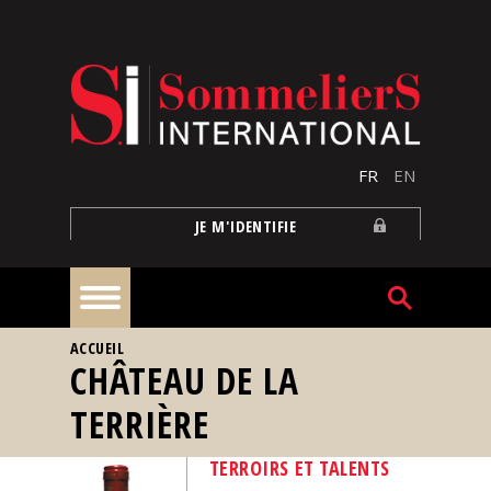
Aller au contenu principal
FR
EN
JE M'IDENTIFIE
VOUS ÊTES ICI
ACCUEIL
À
CHÂTEAU DE LA
la
une
TERRIÈRE
Reportages
TERROIRS ET TALENTS