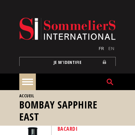
Aller au contenu principal
FR
EN
JE M'IDENTIFIE
VOUS ÊTES ICI
ACCUEIL
À
BOMBAY SAPPHIRE
la
une
EAST
Reportages
BACARDI