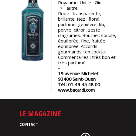
Royaume-Uni
Gin
autre
Nos
Robe : transparente,
événements
brillante. Nez : floral,
parfumé, genièvre, lila,
poivre, citron, zeste
Spiritueux
d'agrumes. Bouche : souple,
équilibrée, fine, fruitée,
équilibrée. Accords
Notes
gourmands : en cocktail.
de
Commentaires : très bon et
dégustation
très parfumé.
19 avenue Michelet
93400
Saint-Ouen
Sommelleries
Tél :
01 49 45 48 00
www.bacardi.com
Le
magazine
LE MAGAZINE
Télécharger
CONTACT
la
Revue