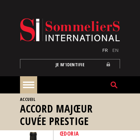
Aller au contenu principal
FR
EN
JE M'IDENTIFIE
VOUS ÊTES ICI
ACCUEIL
À
ACCORD MAJŒUR
la
une
CUVÉE PRESTIGE
Reportages
ŒDORIA