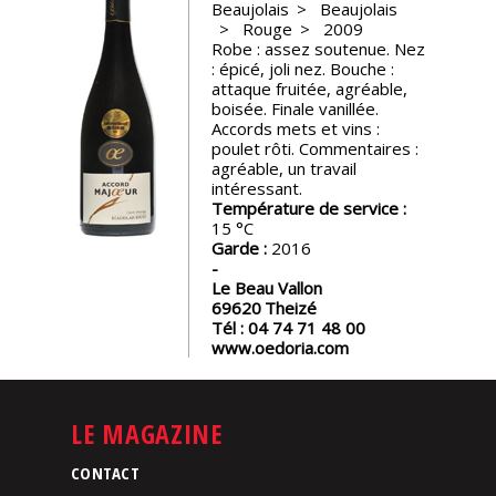
Beaujolais
Beaujolais
Rouge
2009
Nos
Robe : assez soutenue. Nez
événements
: épicé, joli nez. Bouche :
attaque fruitée, agréable,
boisée. Finale vanillée.
Spiritueux
Accords mets et vins :
poulet rôti. Commentaires :
agréable, un travail
Notes
intéressant.
de
Température de service :
dégustation
15
Garde :
2016
Le Beau Vallon
Sommelleries
69620
Theizé
Tél :
04 74 71 48 00
www.oedoria.com
Le
magazine
LE MAGAZINE
Télécharger
la
CONTACT
Revue