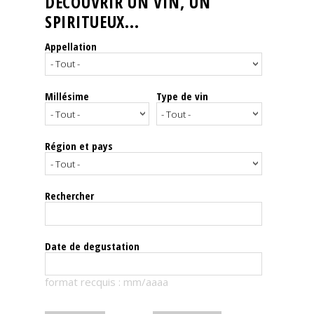
DÉCOUVRIR UN VIN, UN
SPIRITUEUX...
Nos
événements
Appellation
Spiritueux
Millésime
Type de vin
Notes
de
dégustation
Région et pays
Sommelleries
Rechercher
Le
magazine
Date de degustation
Télécharger
format recquis : mm/aaaa
la
Revue