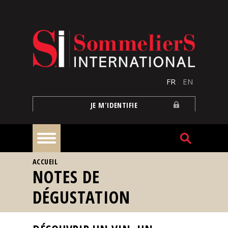
Aller au contenu principal
FR
EN
JE M'IDENTIFIE
VOUS ÊTES ICI
ACCUEIL
À
NOTES DE
la
une
DÉGUSTATION
Reportages