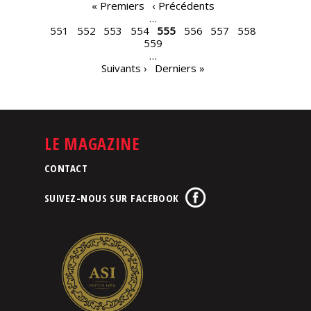
PAGES
« Premiers
‹ Précédents
…
551
552
553
554
555
556
557
558
559
…
Suivants ›
Derniers »
LE MAGAZINE
CONTACT
SUIVEZ-NOUS SUR FACEBOOK