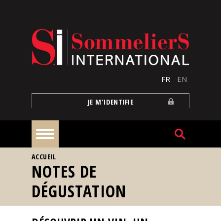
Aller au contenu principal
FR
EN
JE M'IDENTIFIE
VOUS ÊTES ICI
ACCUEIL
À
NOTES DE
la
une
DÉGUSTATION
Reportages