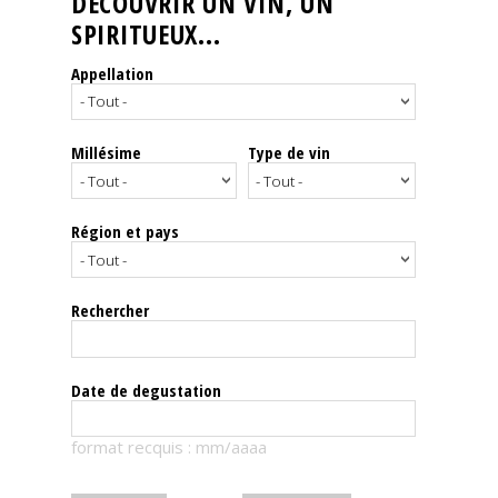
DÉCOUVRIR UN VIN, UN
SPIRITUEUX...
Nos
événements
Appellation
Spiritueux
Millésime
Type de vin
Notes
de
dégustation
Région et pays
Sommelleries
Rechercher
Le
magazine
Date de degustation
Télécharger
format recquis : mm/aaaa
la
Revue