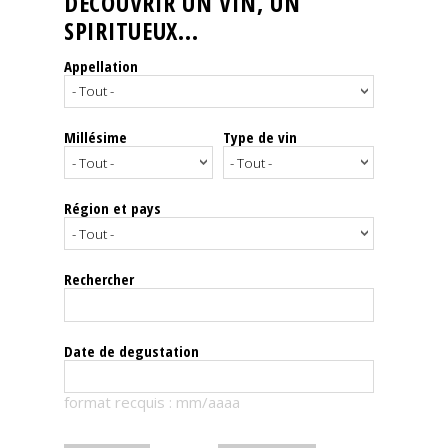
DÉCOUVRIR UN VIN, UN
SPIRITUEUX...
Nos
événements
Appellation
Spiritueux
Millésime
Type de vin
Notes
de
dégustation
Région et pays
Sommelleries
Rechercher
Le
magazine
Date de degustation
Télécharger
format recquis : mm/aaaa
la
Revue