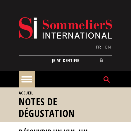
Aller au contenu principal
FR
EN
JE M'IDENTIFIE
VOUS ÊTES ICI
ACCUEIL
À
NOTES DE
la
une
DÉGUSTATION
Reportages