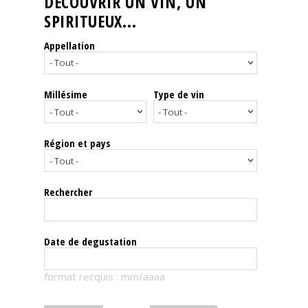
DÉCOUVRIR UN VIN, UN
SPIRITUEUX...
Nos
événements
Appellation
Spiritueux
Millésime
Type de vin
Notes
de
dégustation
Région et pays
Sommelleries
Rechercher
Le
magazine
Date de degustation
Télécharger
format recquis : mm/aaaa
la
Revue