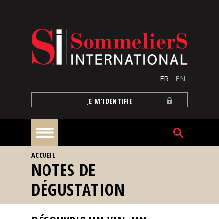
Aller au contenu principal
FR
EN
JE M'IDENTIFIE
VOUS ÊTES ICI
ACCUEIL
À
NOTES DE
la
une
DÉGUSTATION
Reportages