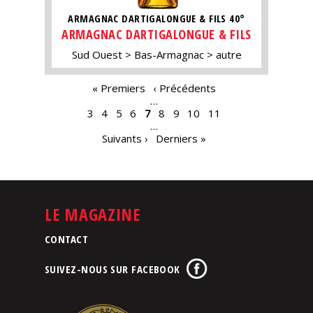
ARMAGNAC DARTIGALONGUE & FILS 40°
ARMAGNAC DARTIGALONGUE & FILS
Sud Ouest
Bas-Armagnac
autre
PAGES
« Premiers
‹ Précédents
…
3
4
5
6
7
8
9
10
11
…
Suivants ›
Derniers »
LE MAGAZINE
CONTACT
SUIVEZ-NOUS SUR FACEBOOK