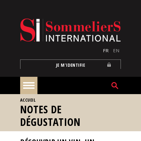
Aller au contenu principal
FR
EN
JE M'IDENTIFIE
VOUS ÊTES ICI
ACCUEIL
À
NOTES DE
la
une
DÉGUSTATION
Reportages