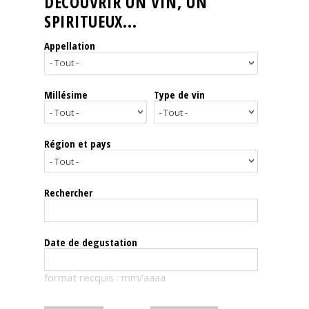
DÉCOUVRIR UN VIN, UN
SPIRITUEUX...
Nos
événements
Appellation
Spiritueux
Millésime
Type de vin
Notes
de
dégustation
Région et pays
Sommelleries
Rechercher
Le
magazine
Date de degustation
Télécharger
format recquis : mm/aaaa
la
Revue