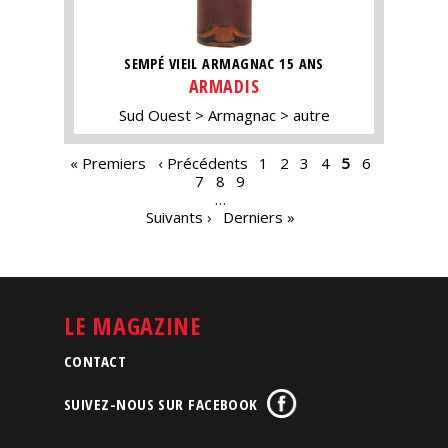
SEMPÉ VIEIL ARMAGNAC 15 ANS
ARMADIS
Sud Ouest
Armagnac
autre
PAGES
« Premiers
‹ Précédents
1
2
3
4
5
6
7
8
9
…
Suivants ›
Derniers »
LE MAGAZINE
CONTACT
SUIVEZ-NOUS SUR FACEBOOK