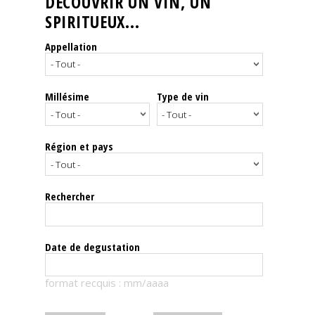
DÉCOUVRIR UN VIN, UN
SPIRITUEUX...
Nos
événements
Appellation
Spiritueux
Millésime
Type de vin
Notes
de
dégustation
Région et pays
Sommelleries
Rechercher
Le
magazine
Date de degustation
Télécharger
format recquis : mm/aaaa
la
Revue