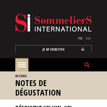
Aller au contenu principal
FR
EN
JE M'IDENTIFIE
VOUS ÊTES ICI
ACCUEIL
À
NOTES DE
la
une
DÉGUSTATION
Reportages