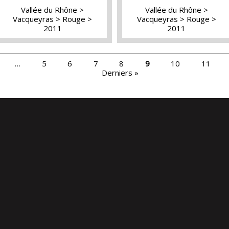
Vallée du Rhône
Vallée du Rhône
Vacqueyras
Rouge
Vacqueyras
Rouge
2011
2011
…
5
6
7
8
9
10
11
Derniers »