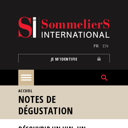
Aller au contenu principal
FR
EN
JE M'IDENTIFIE
VOUS ÊTES ICI
ACCUEIL
À
NOTES DE
la
une
DÉGUSTATION
Reportages