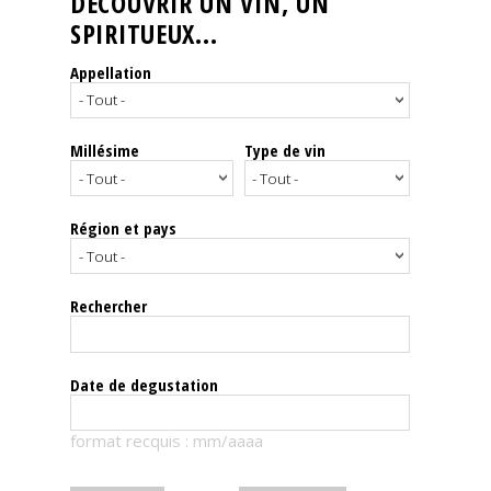
DÉCOUVRIR UN VIN, UN
SPIRITUEUX...
Nos
événements
Appellation
Spiritueux
Millésime
Type de vin
Notes
de
dégustation
Région et pays
Sommelleries
Rechercher
Le
magazine
Date de degustation
Télécharger
format recquis : mm/aaaa
la
Revue