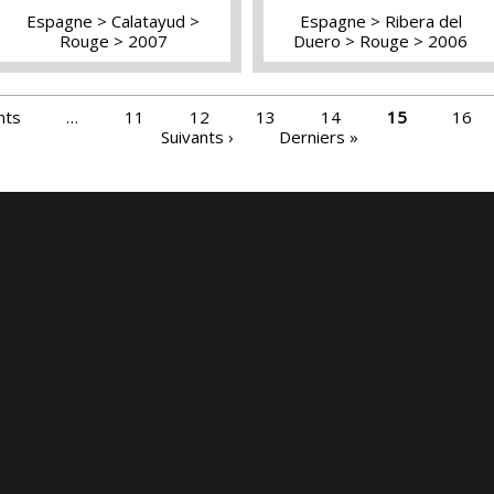
Espagne
Calatayud
Espagne
Ribera del
Rouge
2007
Duero
Rouge
2006
nts
…
11
12
13
14
15
16
Suivants ›
Derniers »