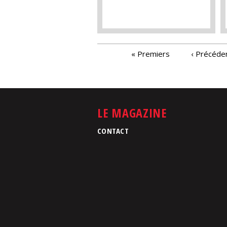
PAGES
« Premiers
‹ Précéde
LE MAGAZINE
CONTACT