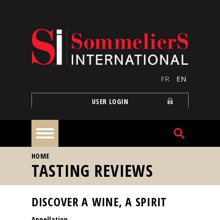
Skip to main content
FR
EN
USER LOGIN
YOU ARE HERE
HOME
Home
TASTING REVIEWS
Articles
DISCOVER A WINE, A SPIRIT
Appellation
Our