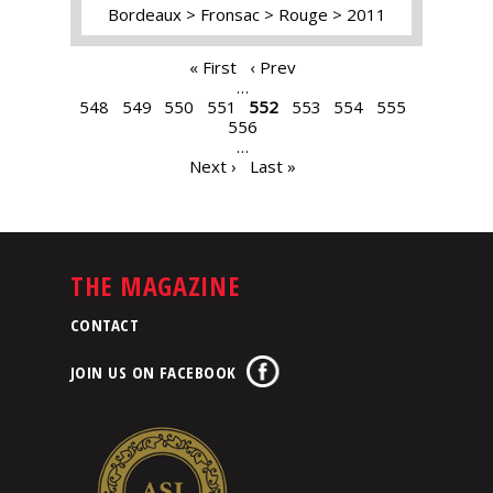
Bordeaux
Fronsac
Rouge
2011
PAGES
« First
‹ Prev
…
548
549
550
551
552
553
554
555
556
…
Next ›
Last »
THE MAGAZINE
CONTACT
JOIN US ON FACEBOOK