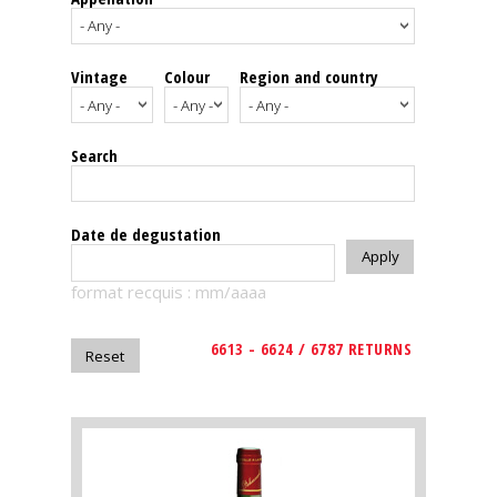
events
Vintage
Colour
Region and country
Spirits
Tasting
Search
reviews
The
Date de degustation
sommelleries
format recquis : mm/aaaa
The
magazine
6613 - 6624 / 6787 RETURNS
Download
Magazine