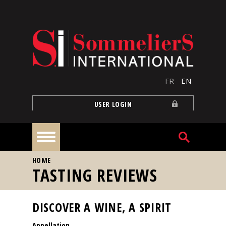
Skip to main content
FR
EN
USER LOGIN
YOU ARE HERE
HOME
Home
TASTING REVIEWS
Articles
DISCOVER A WINE, A SPIRIT
Appellation
Our