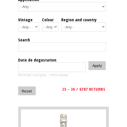
events
Vintage
Colour
Region and country
Spirits
Tasting
Search
reviews
The
Date de degustation
sommelleries
format recquis : mm/aaaa
The
magazine
25 - 36 / 6787 RETURNS
Download
Magazine