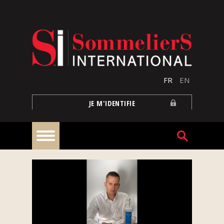
Aller au contenu principal
FR
EN
JE M'IDENTIFIE
À
la
une
Reportages