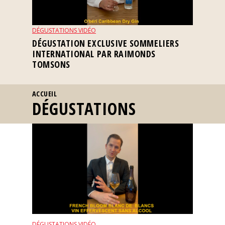
Nos
événements
DÉGUSTATIONS VIDÉO
DÉGUSTATION EXCLUSIVE SOMMELIERS
INTERNATIONAL PAR RAIMONDS
Spiritueux
TOMSONS
Notes
VOUS ÊTES ICI
ACCUEIL
de
DÉGUSTATIONS
dégustation
Sommelleries
Le
magazine
Télécharger
la
Revue
DÉGUSTATIONS VIDÉO