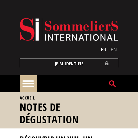
Aller au contenu principal
FR
EN
JE M'IDENTIFIE
VOUS ÊTES ICI
ACCUEIL
À
NOTES DE
la
une
DÉGUSTATION
Reportages