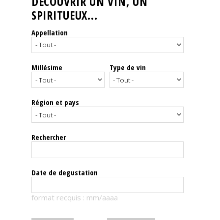
DÉCOUVRIR UN VIN, UN
SPIRITUEUX...
Nos
événements
Appellation
Spiritueux
Millésime
Type de vin
Notes
de
dégustation
Région et pays
Sommelleries
Rechercher
Le
magazine
Date de degustation
Télécharger
format recquis : mm/aaaa
la
Revue