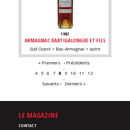
1982
ARMAGNAC DARTIGALONGUE ET FILS
Sud Ouest
Bas-Armagnac
autre
PAGES
« Premiers
‹ Précédents
…
4
5
6
7
8
9
10
11
12
…
Suivants ›
Derniers »
LE MAGAZINE
CONTACT