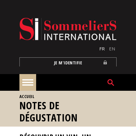
Aller au contenu principal
FR
EN
JE M'IDENTIFIE
VOUS ÊTES ICI
ACCUEIL
À
NOTES DE
la
une
DÉGUSTATION
Reportages