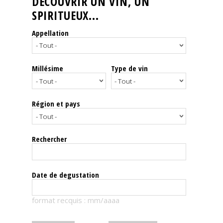
DÉCOUVRIR UN VIN, UN
SPIRITUEUX...
Nos
événements
Appellation
Spiritueux
Millésime
Type de vin
Notes
de
dégustation
Région et pays
Sommelleries
Rechercher
Le
magazine
Date de degustation
Télécharger
format recquis : mm/aaaa
la
Revue