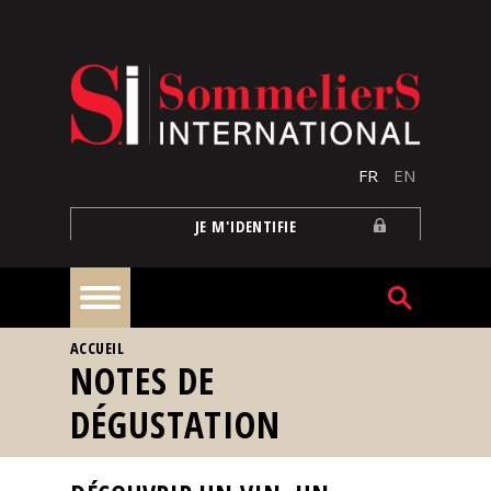
Aller au contenu principal
FR
EN
JE M'IDENTIFIE
VOUS ÊTES ICI
ACCUEIL
À
NOTES DE
la
une
DÉGUSTATION
Reportages