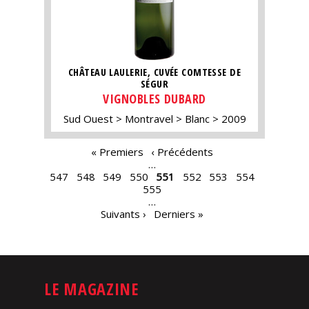
CHÂTEAU LAULERIE, CUVÉE COMTESSE DE
SÉGUR
VIGNOBLES DUBARD
Sud Ouest
Montravel
Blanc
2009
PAGES
« Premiers
‹ Précédents
…
547
548
549
550
551
552
553
554
555
…
Suivants ›
Derniers »
LE MAGAZINE