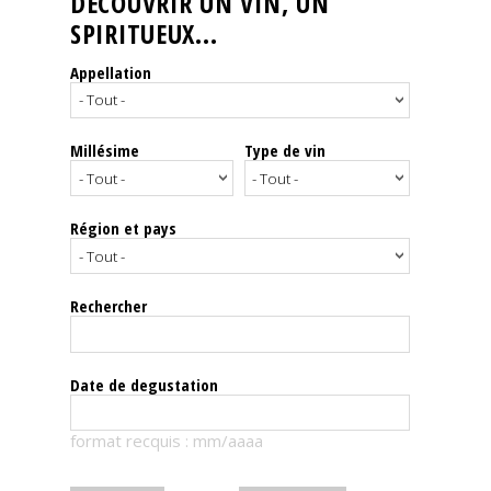
DÉCOUVRIR UN VIN, UN
SPIRITUEUX...
Nos
événements
Appellation
Spiritueux
Millésime
Type de vin
Notes
de
dégustation
Région et pays
Sommelleries
Rechercher
Le
magazine
Date de degustation
Télécharger
format recquis : mm/aaaa
la
Revue