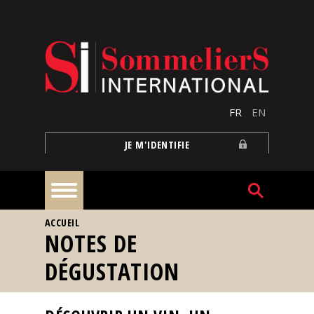
Aller au contenu principal
FR
EN
JE M'IDENTIFIE
VOUS ÊTES ICI
ACCUEIL
À
NOTES DE
la
une
DÉGUSTATION
Reportages