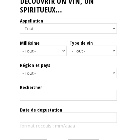
DÉCOUVRIR UN VIN, UN
SPIRITUEUX...
Nos
événements
Appellation
Spiritueux
Millésime
Type de vin
Notes
de
dégustation
Région et pays
Sommelleries
Rechercher
Le
magazine
Date de degustation
Télécharger
format recquis : mm/aaaa
la
Revue