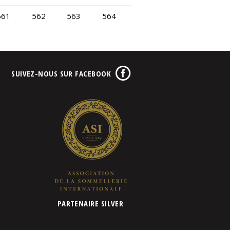
561
562
563
564
SUIVEZ-NOUS SUR FACEBOOK
PARTENAIRE SILVER