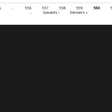
s
…
556
557
558
559
560
…
Suivants ›
Derniers »