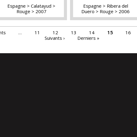
Espagne
Calatayud
Espagne
Ribera del
Rouge
2007
Duero
Rouge
2006
nts
…
11
12
13
14
15
16
Suivants ›
Derniers »