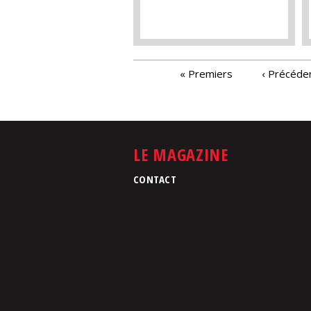
PAGES
« Premiers
‹ Précéde
LE MAGAZINE
CONTACT