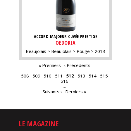
ACCORD MAJOEUR CUVÉE PRESTIGE
OEDORIA
Beaujolais
Beaujolais
Rouge
2013
PAGES
« Premiers
‹ Précédents
…
508
509
510
511
512
513
514
515
516
…
Suivants ›
Derniers »
LE MAGAZINE