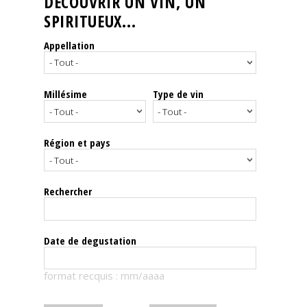
DÉCOUVRIR UN VIN, UN
SPIRITUEUX...
Nos
événements
Appellation
Spiritueux
Millésime
Type de vin
Notes
de
dégustation
Région et pays
Sommelleries
Rechercher
Le
magazine
Date de degustation
Télécharger
format recquis : mm/aaaa
la
Revue