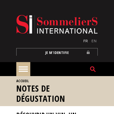
Aller au contenu principal
FR
EN
JE M'IDENTIFIE
VOUS ÊTES ICI
ACCUEIL
À
NOTES DE
la
une
DÉGUSTATION
Reportages