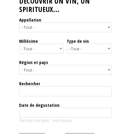
DÉCOUVRIR UN VIN, UN
SPIRITUEUX...
Nos
événements
Appellation
Spiritueux
Millésime
Type de vin
Notes
de
dégustation
Région et pays
Sommelleries
Rechercher
Le
magazine
Date de degustation
Télécharger
format recquis : mm/aaaa
la
Revue