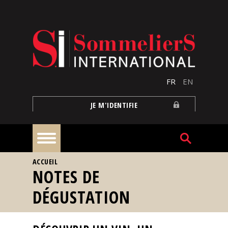
Aller au contenu principal
FR
EN
JE M'IDENTIFIE
VOUS ÊTES ICI
ACCUEIL
À
NOTES DE
la
une
DÉGUSTATION
Reportages