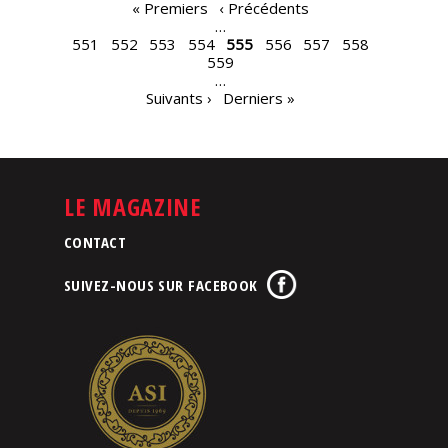
PAGES
« Premiers
‹ Précédents
…
551
552
553
554
555
556
557
558
559
…
Suivants ›
Derniers »
LE MAGAZINE
CONTACT
SUIVEZ-NOUS SUR FACEBOOK