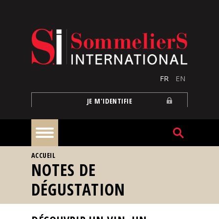
Aller au contenu principal
FR
EN
JE M'IDENTIFIE
VOUS ÊTES ICI
ACCUEIL
À
NOTES DE
la
une
DÉGUSTATION
Reportages