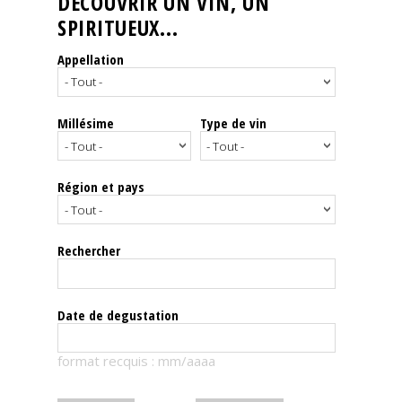
DÉCOUVRIR UN VIN, UN
SPIRITUEUX...
Nos
événements
Appellation
Spiritueux
Millésime
Type de vin
Notes
de
dégustation
Région et pays
Sommelleries
Rechercher
Le
magazine
Date de degustation
Télécharger
format recquis : mm/aaaa
la
Revue