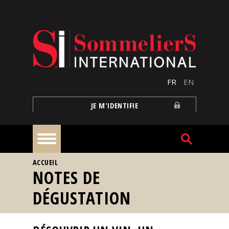
Aller au contenu principal
FR
EN
JE M'IDENTIFIE
VOUS ÊTES ICI
ACCUEIL
À
NOTES DE
la
une
DÉGUSTATION
Reportages