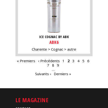
ICE COGNAC BY ABK
ABK6
Charente
Cognac
autre
PAGES
« Premiers
‹ Précédents
1
2
3
4
5
6
7
8
9
…
Suivants ›
Derniers »
LE MAGAZINE