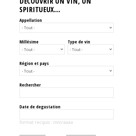
DÉCOUVRIR UN VIN, UN
SPIRITUEUX...
Nos
événements
Appellation
Spiritueux
Millésime
Type de vin
Notes
de
dégustation
Région et pays
Sommelleries
Rechercher
Le
magazine
Date de degustation
Télécharger
format recquis : mm/aaaa
la
Revue