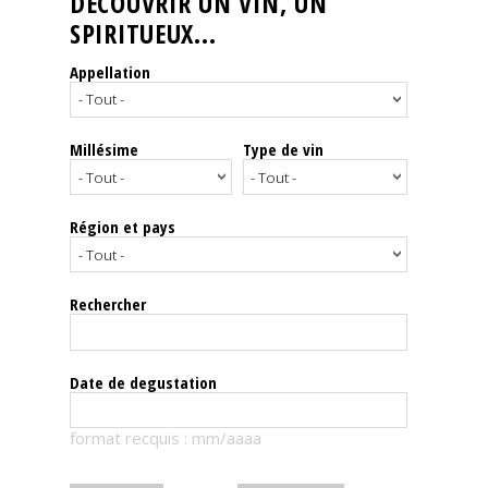
DÉCOUVRIR UN VIN, UN
SPIRITUEUX...
Nos
événements
Appellation
Spiritueux
Millésime
Type de vin
Notes
de
dégustation
Région et pays
Sommelleries
Rechercher
Le
magazine
Date de degustation
Télécharger
format recquis : mm/aaaa
la
Revue