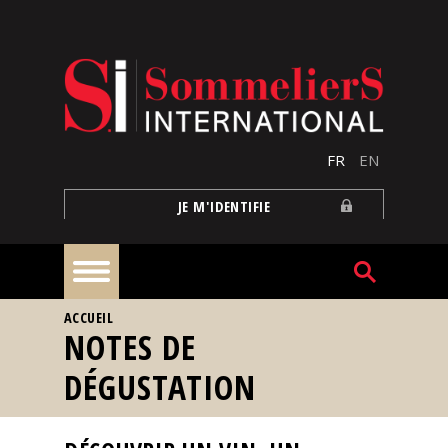
Aller au contenu principal
FR
EN
JE M'IDENTIFIE
VOUS ÊTES ICI
ACCUEIL
À
NOTES DE
la
une
DÉGUSTATION
Reportages