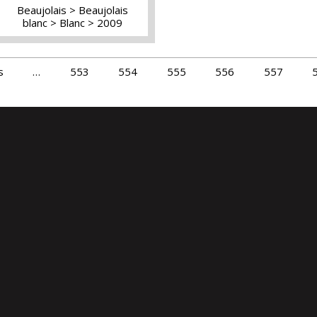
Beaujolais
Beaujolais
blanc
Blanc
2009
s
…
553
554
555
556
557