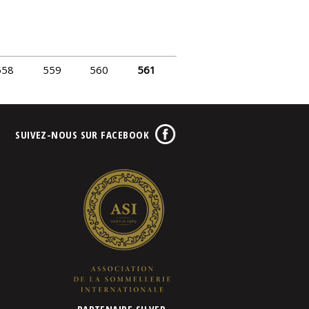
558
559
560
561
SUIVEZ-NOUS SUR FACEBOOK
PARTENAIRE SILVER