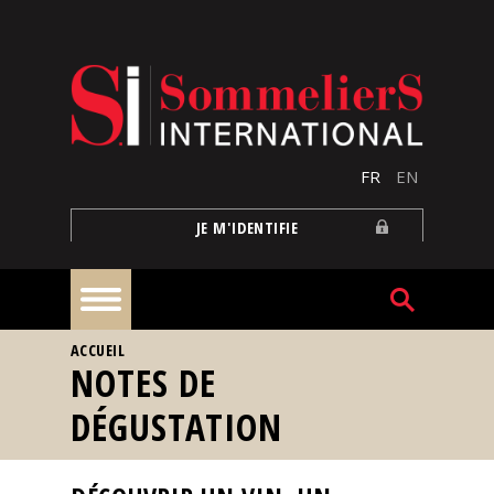
Aller au contenu principal
FR
EN
JE M'IDENTIFIE
VOUS ÊTES ICI
ACCUEIL
À
NOTES DE
la
une
DÉGUSTATION
Reportages