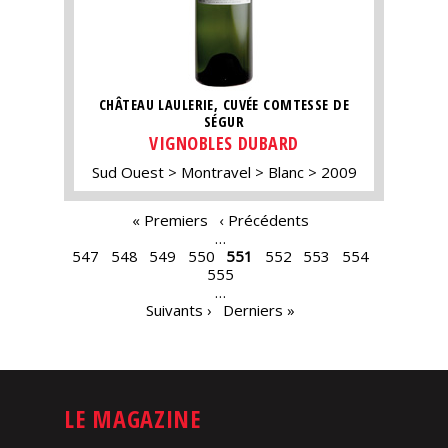
CHÂTEAU LAULERIE, CUVÉE COMTESSE DE
SÉGUR
VIGNOBLES DUBARD
Sud Ouest
Montravel
Blanc
2009
PAGES
« Premiers
‹ Précédents
…
547
548
549
550
551
552
553
554
555
…
Suivants ›
Derniers »
LE MAGAZINE