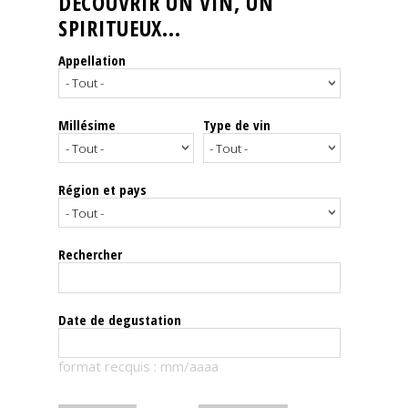
DÉCOUVRIR UN VIN, UN
SPIRITUEUX...
Nos
événements
Appellation
Spiritueux
Millésime
Type de vin
Notes
de
dégustation
Région et pays
Sommelleries
Rechercher
Le
magazine
Date de degustation
Télécharger
format recquis : mm/aaaa
la
Revue