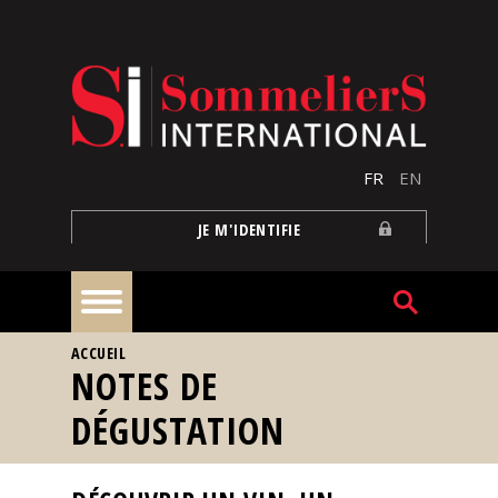
Aller au contenu principal
FR
EN
JE M'IDENTIFIE
VOUS ÊTES ICI
ACCUEIL
À
NOTES DE
la
une
DÉGUSTATION
Reportages