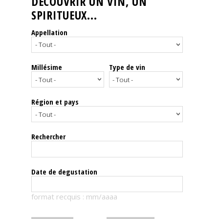
DÉCOUVRIR UN VIN, UN
SPIRITUEUX...
Nos
événements
Appellation
Spiritueux
Millésime
Type de vin
Notes
de
dégustation
Région et pays
Sommelleries
Rechercher
Le
magazine
Date de degustation
Télécharger
format recquis : mm/aaaa
la
Revue