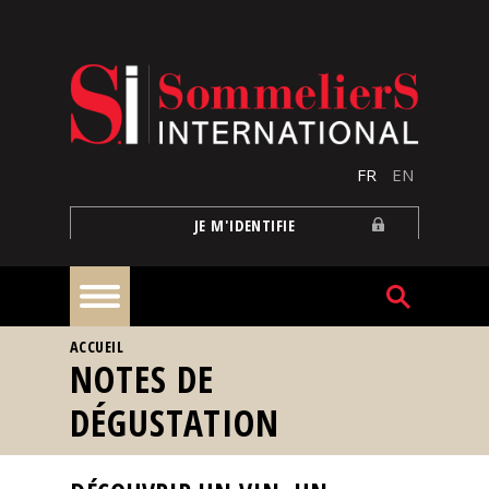
Aller au contenu principal
FR
EN
JE M'IDENTIFIE
VOUS ÊTES ICI
ACCUEIL
À
NOTES DE
la
une
DÉGUSTATION
Reportages