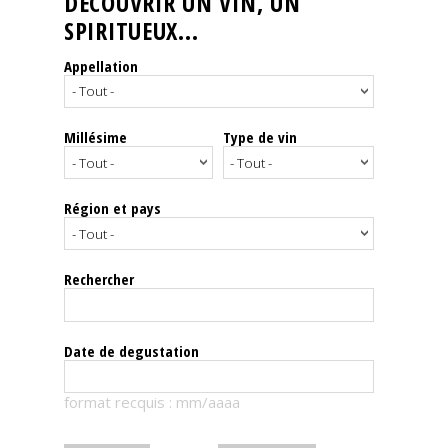
DÉCOUVRIR UN VIN, UN
SPIRITUEUX...
Nos
événements
Appellation
Spiritueux
Millésime
Type de vin
Notes
de
dégustation
Région et pays
Sommelleries
Rechercher
Le
magazine
Date de degustation
Télécharger
format recquis : mm/aaaa
la
Revue