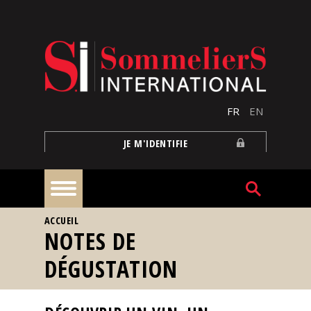
Aller au contenu principal
FR
EN
JE M'IDENTIFIE
VOUS ÊTES ICI
ACCUEIL
À
NOTES DE
la
une
DÉGUSTATION
Reportages