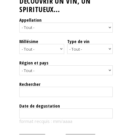
DÉCOUVRIR UN VIN, UN
SPIRITUEUX...
Nos
événements
Appellation
Spiritueux
Millésime
Type de vin
Notes
de
dégustation
Région et pays
Sommelleries
Rechercher
Le
magazine
Date de degustation
Télécharger
format recquis : mm/aaaa
la
Revue