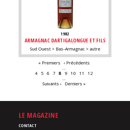
1982
ARMAGNAC DARTIGALONGUE ET FILS
Sud Ouest
Bas-Armagnac
autre
PAGES
« Premiers
‹ Précédents
…
4
5
6
7
8
9
10
11
12
…
Suivants ›
Derniers »
LE MAGAZINE
CONTACT