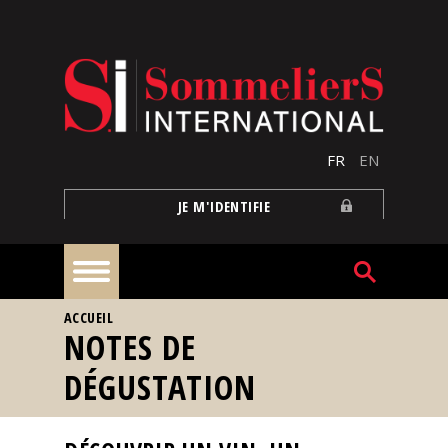
Aller au contenu principal
FR
EN
JE M'IDENTIFIE
VOUS ÊTES ICI
ACCUEIL
À
NOTES DE
la
une
DÉGUSTATION
Reportages