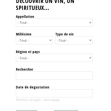
DÉCOUVRIR UN VIN, UN
SPIRITUEUX...
Nos
événements
Appellation
Spiritueux
Millésime
Type de vin
Notes
de
dégustation
Région et pays
Sommelleries
Rechercher
Le
magazine
Date de degustation
Télécharger
format recquis : mm/aaaa
la
Revue