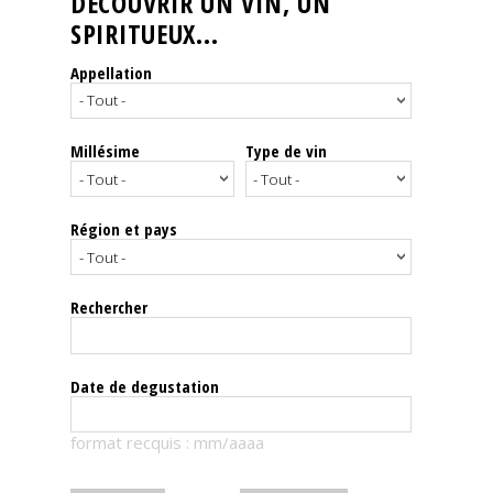
DÉCOUVRIR UN VIN, UN
SPIRITUEUX...
Nos
événements
Appellation
Spiritueux
Millésime
Type de vin
Notes
de
dégustation
Région et pays
Sommelleries
Rechercher
Le
magazine
Date de degustation
Télécharger
format recquis : mm/aaaa
la
Revue