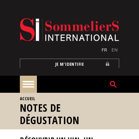
Aller au contenu principal
FR
EN
JE M'IDENTIFIE
VOUS ÊTES ICI
ACCUEIL
À
NOTES DE
la
une
DÉGUSTATION
Reportages