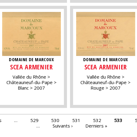
DOMAINE DE MARCOUX
DOMAINE DE MARCOUX
SCEA ARMENIER
SCEA ARMENIER
Vallée du Rhône
Vallée du Rhône
Châteauneuf-du-Pape
Châteauneuf-du-Pape
Blanc
2007
Rouge
2007
s
…
529
530
531
532
533
…
Suivants ›
Derniers »