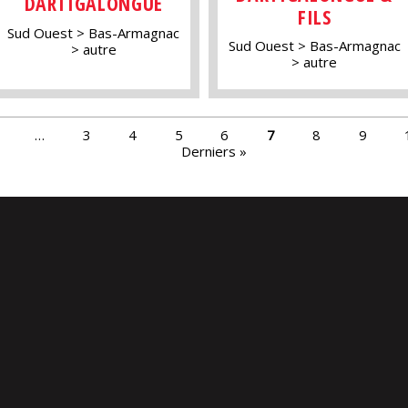
DARTIGALONGUE
FILS
Sud Ouest
Bas-Armagnac
Sud Ouest
Bas-Armagnac
autre
autre
…
3
4
5
6
7
8
9
Derniers »