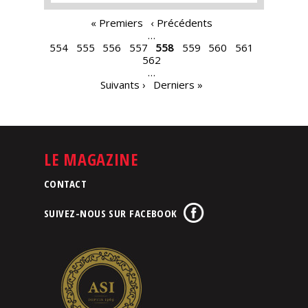
PAGES
« Premiers
‹ Précédents
…
554
555
556
557
558
559
560
561
562
…
Suivants ›
Derniers »
LE MAGAZINE
CONTACT
SUIVEZ-NOUS SUR FACEBOOK