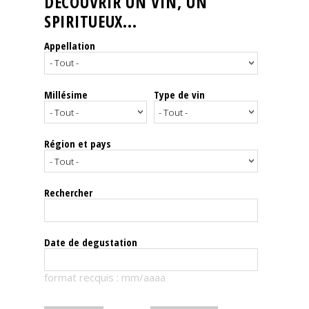
DÉCOUVRIR UN VIN, UN
SPIRITUEUX...
Nos
événements
Appellation
Spiritueux
Millésime
Type de vin
Notes
de
dégustation
Région et pays
Sommelleries
Rechercher
Le
magazine
Date de degustation
Télécharger
format recquis : mm/aaaa
la
Revue