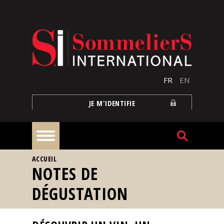
Aller au contenu principal
FR
EN
JE M'IDENTIFIE
VOUS ÊTES ICI
ACCUEIL
À
NOTES DE
la
une
DÉGUSTATION
Reportages