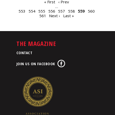
PAGES
« First
‹ Prev
…
553
554
555
556
557
558
559
560
561
Next ›
Last »
THE MAGAZINE
CONTACT
JOIN US ON FACEBOOK