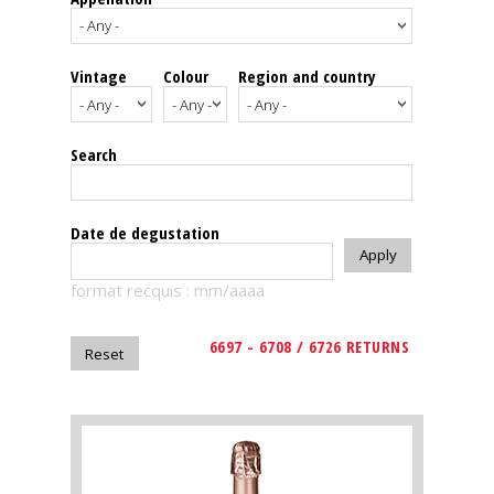
events
Vintage
Colour
Region and country
Spirits
Tasting
Search
reviews
The
Date de degustation
sommelleries
format recquis : mm/aaaa
The
magazine
6697 - 6708 / 6726 RETURNS
Download
Magazine