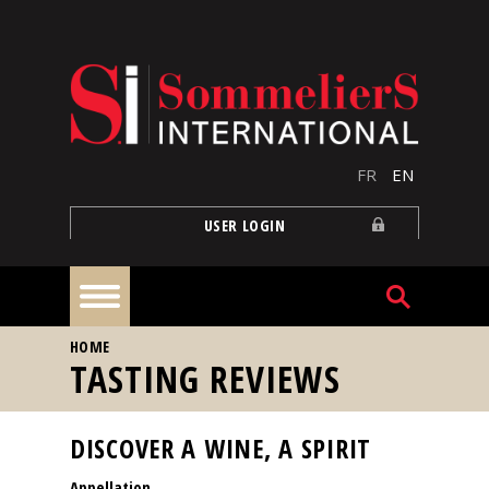
Skip to main content
FR
EN
USER LOGIN
YOU ARE HERE
HOME
Home
TASTING REVIEWS
Articles
DISCOVER A WINE, A SPIRIT
Appellation
Our