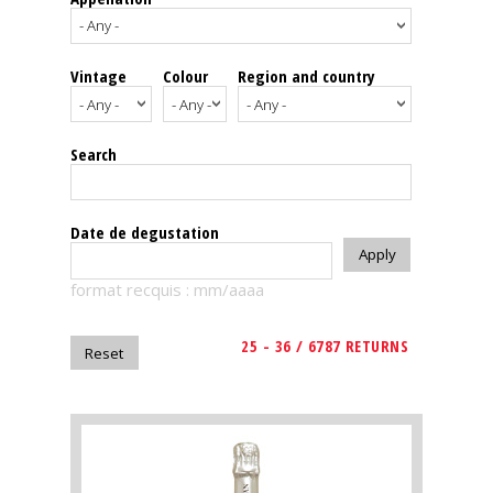
events
Vintage
Colour
Region and country
Spirits
Tasting
Search
reviews
The
Date de degustation
sommelleries
format recquis : mm/aaaa
The
magazine
25 - 36 / 6787 RETURNS
Download
Magazine