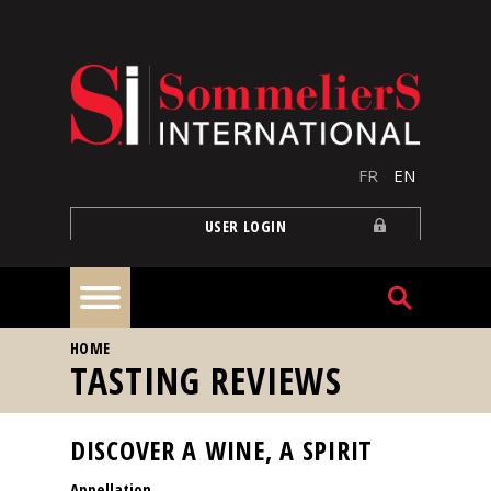
Skip to main content
FR
EN
USER LOGIN
YOU ARE HERE
HOME
Home
TASTING REVIEWS
Articles
DISCOVER A WINE, A SPIRIT
Appellation
Our