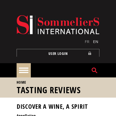
Skip to main content
FR
EN
USER LOGIN
YOU ARE HERE
HOME
Home
TASTING REVIEWS
Articles
DISCOVER A WINE, A SPIRIT
Appellation
Our