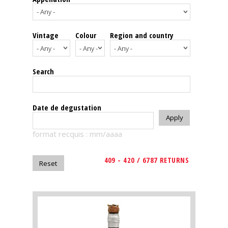
events
Vintage
Colour
Region and country
Spirits
Tasting
Search
reviews
The
Date de degustation
sommelleries
format recquis : mm/aaaa
The
magazine
409 - 420 / 6787 RETURNS
Download
Magazine