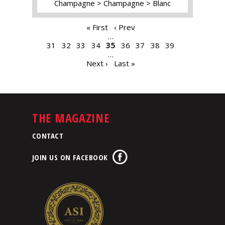
Champagne
Champagne
Blanc
PAGES
« First
‹ Prev
…
31
32
33
34
35
36
37
38
39
…
Next ›
Last »
THE MAGAZINE
CONTACT
JOIN US ON FACEBOOK