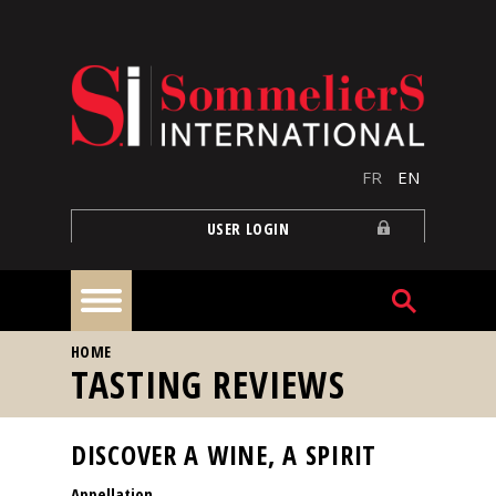
Skip to main content
FR
EN
USER LOGIN
YOU ARE HERE
HOME
Home
TASTING REVIEWS
Articles
DISCOVER A WINE, A SPIRIT
Appellation
Our