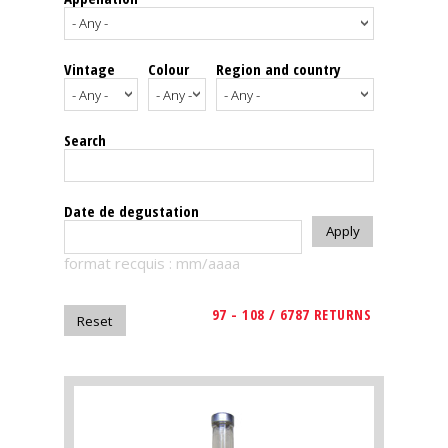
events
Vintage
Colour
Region and country
Spirits
Tasting
Search
reviews
The
Date de degustation
sommelleries
format recquis : mm/aaaa
The
magazine
97 - 108 / 6787 RETURNS
Download
Magazine