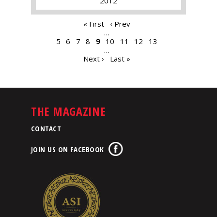
2012
PAGES
« First
‹ Prev
…
5
6
7
8
9
10
11
12
13
…
Next ›
Last »
THE MAGAZINE
CONTACT
JOIN US ON FACEBOOK