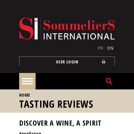
Skip to main content
FR
EN
USER LOGIN
YOU ARE HERE
HOME
Home
TASTING REVIEWS
Articles
DISCOVER A WINE, A SPIRIT
Appellation
Our