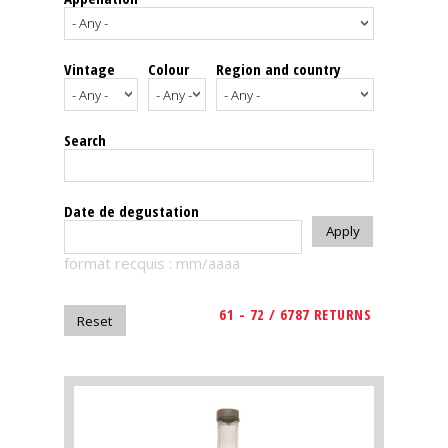
events
Vintage
Colour
Region and country
Spirits
Tasting
Search
reviews
The
Date de degustation
sommelleries
format recquis : mm/aaaa
The
magazine
61 - 72 / 6787 RETURNS
Download
Magazine