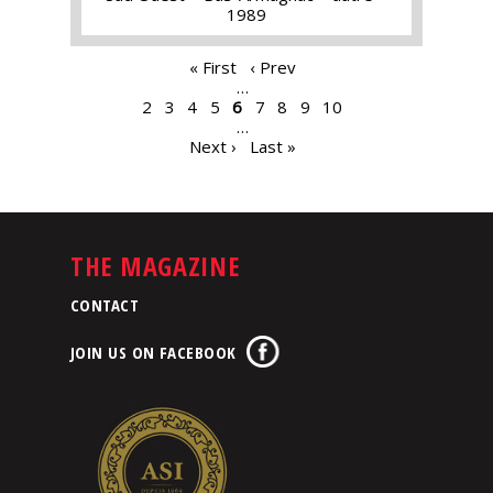
1989
PAGES
« First
‹ Prev
…
2
3
4
5
6
7
8
9
10
…
Next ›
Last »
THE MAGAZINE
CONTACT
JOIN US ON FACEBOOK