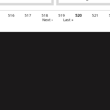
516
517
518
519
520
521
Next ›
Last »