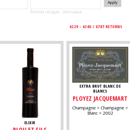
format recquis : mm/aaaa
6229 - 6240 / 6787 RETURNS
EXTRA BRUT BLANC DE
BLANCS
PLOYEZ JACQUEMART
Champagne
Champagne
Blanc
2002
ELIXIR
PLOU ET FILS