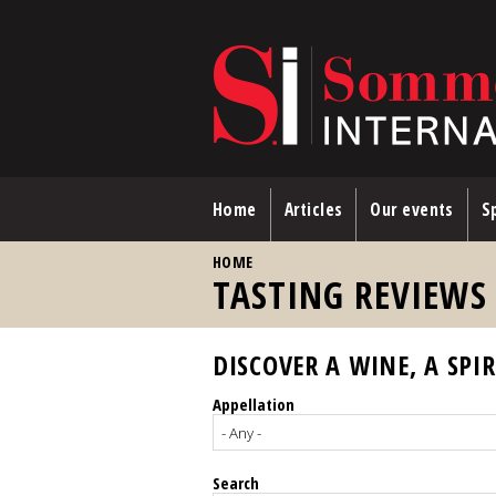
Skip to main content
Home
Articles
Our events
Sp
YOU ARE HERE
HOME
TASTING REVIEWS
DISCOVER A WINE, A SPIR
Appellation
Search