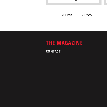
PAGES
« First
‹ Prev
…
THE MAGAZINE
CONTACT