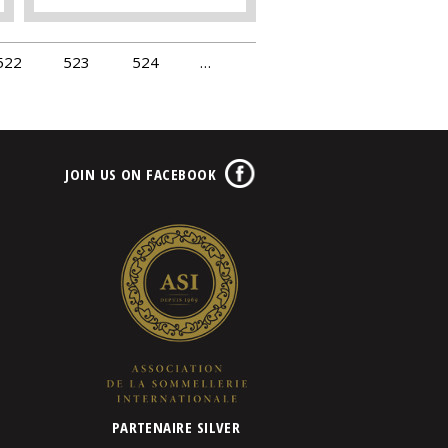
522
523
524
…
JOIN US ON FACEBOOK
PARTENAIRE SILVER