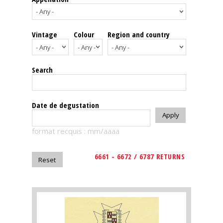
events
Vintage
Colour
Region and country
Spirits
Tasting
Search
reviews
The
Date de degustation
sommelleries
format recquis : mm/aaaa
The
magazine
6661 - 6672 / 6787 RETURNS
Download
Magazine