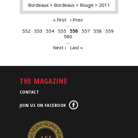
Bordeaux
Bordeaux
Rouge
2011
PAGES
« First
‹ Prev
…
552
553
554
555
556
557
558
559
560
…
Next ›
Last »
THE MAGAZINE
CONTACT
JOIN US ON FACEBOOK