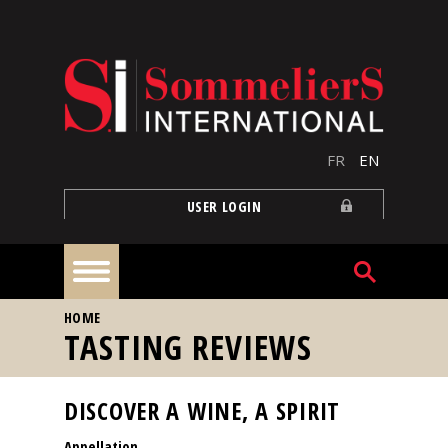
Skip to main content
FR
EN
USER LOGIN
YOU ARE HERE
HOME
Home
TASTING REVIEWS
Articles
DISCOVER A WINE, A SPIRIT
Appellation
Our