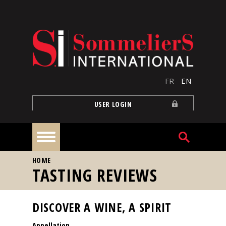
Skip to main content
FR
EN
USER LOGIN
YOU ARE HERE
HOME
Home
TASTING REVIEWS
Articles
DISCOVER A WINE, A SPIRIT
Appellation
Our