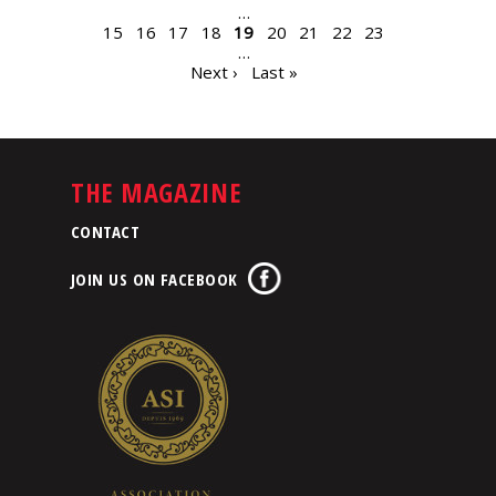
…
15
16
17
18
19
20
21
22
23
…
Next ›
Last »
THE MAGAZINE
CONTACT
JOIN US ON FACEBOOK