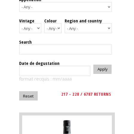
events
Vintage
Colour
Region and country
Spirits
Tasting
Search
reviews
The
Date de degustation
sommelleries
format recquis : mm/aaaa
The
magazine
217 - 228 / 6787 RETURNS
Download
Magazine