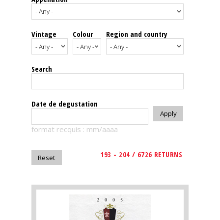
events
Vintage
Colour
Region and country
Spirits
Tasting
Search
reviews
The
Date de degustation
sommelleries
format recquis : mm/aaaa
The
magazine
193 - 204 / 6726 RETURNS
Download
Magazine