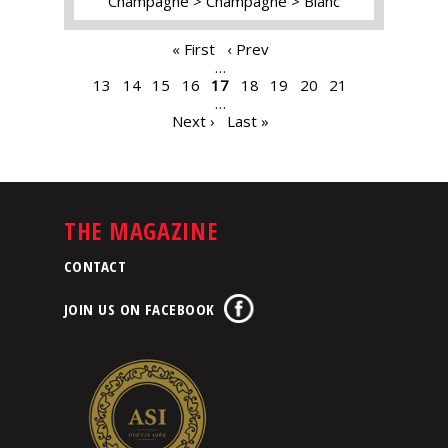
Champagne
Champagne
Blanc
PAGES
« First
‹ Prev
…
13
14
15
16
17
18
19
20
21
…
Next ›
Last »
THE MAGAZINE
CONTACT
JOIN US ON FACEBOOK