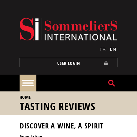
Skip to main content
FR
EN
USER LOGIN
YOU ARE HERE
HOME
Home
TASTING REVIEWS
Articles
DISCOVER A WINE, A SPIRIT
Appellation
Our