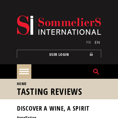
Skip to main content
FR
EN
USER LOGIN
YOU ARE HERE
HOME
Home
TASTING REVIEWS
Articles
DISCOVER A WINE, A SPIRIT
Appellation
Our