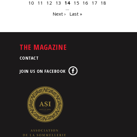
10
11
12
13
14
15
16
17
18
…
Next ›
Last »
THE MAGAZINE
CONTACT
JOIN US ON FACEBOOK