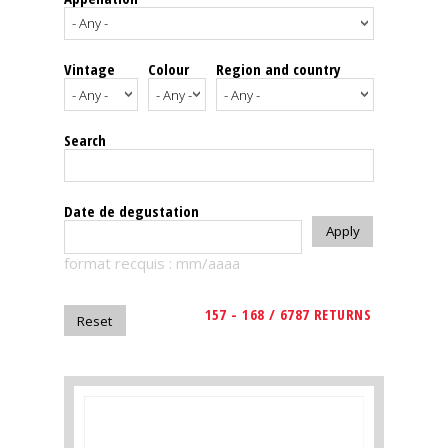
events
Vintage
Colour
Region and country
Spirits
Tasting
Search
reviews
The
Date de degustation
sommelleries
format recquis : mm/aaaa
The
magazine
157 - 168 / 6787 RETURNS
Download
Magazine