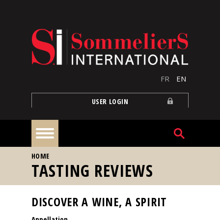
Skip to main content
FR
EN
USER LOGIN
YOU ARE HERE
HOME
Home
TASTING REVIEWS
Articles
DISCOVER A WINE, A SPIRIT
Appellation
Our