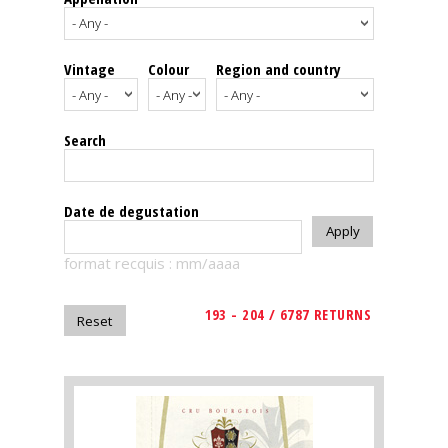
events
Vintage
Colour
Region and country
Spirits
Tasting
Search
reviews
The
Date de degustation
sommelleries
format recquis : mm/aaaa
The
magazine
193 - 204 / 6787 RETURNS
Download
Magazine