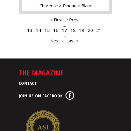
Charente
Pineau
Blanc
PAGES
« First
‹ Prev
…
13
14
15
16
17
18
19
20
21
…
Next ›
Last »
THE MAGAZINE
CONTACT
JOIN US ON FACEBOOK