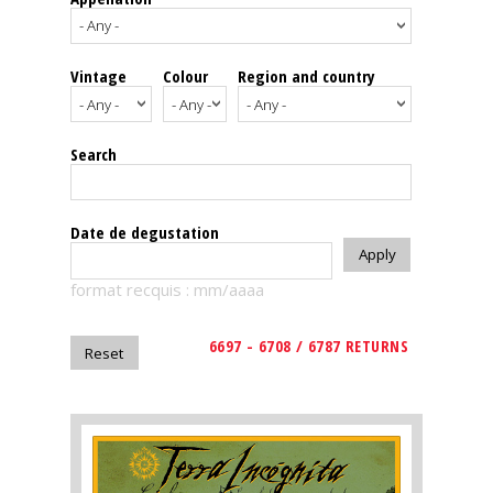
events
Vintage
Colour
Region and country
Spirits
Tasting
Search
reviews
The
Date de degustation
sommelleries
format recquis : mm/aaaa
The
magazine
6697 - 6708 / 6787 RETURNS
Download
Magazine