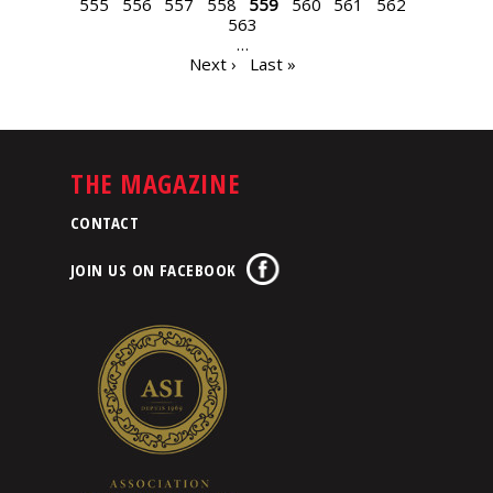
555
556
557
558
559
560
561
562
563
…
Next ›
Last »
THE MAGAZINE
CONTACT
JOIN US ON FACEBOOK