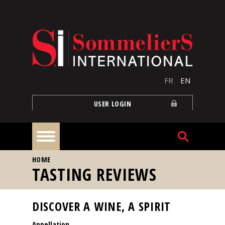
Skip to main content
FR
EN
USER LOGIN
YOU ARE HERE
HOME
Home
TASTING REVIEWS
Articles
DISCOVER A WINE, A SPIRIT
Appellation
Our